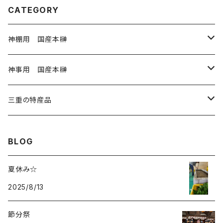
CATEGORY
神棚用 国産本榊
神棚用本榊 小 3寸
神事用 国産本榊
神棚用本榊 大 4寸
神事用 玉串35㎝
三重の特産品
1から20本
神滝の風 5寸
神事用 玉串45㎝
岩戸の塩
BLOG
21～40本
1～20本
奉納用 御幣
神事用 大麻60㎝
藤九郎ぎんなん
夏休み☆
41本以上
2025/8/13
21～40本
紙垂
神事用 神籬80㎝
伊勢ひかり
節分祭
41本以上
麻紐
奉納用 御幣