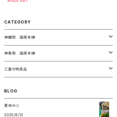
SOLD OUT
CATEGORY
神棚用 国産本榊
神棚用本榊 小 3寸
神事用 国産本榊
神棚用本榊 大 4寸
神事用 玉串35㎝
三重の特産品
1から20本
神滝の風 5寸
神事用 玉串45㎝
岩戸の塩
BLOG
21～40本
1～20本
奉納用 御幣
神事用 大麻60㎝
藤九郎ぎんなん
夏休み☆
41本以上
2025/8/13
21～40本
紙垂
神事用 神籬80㎝
伊勢ひかり