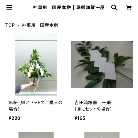
神事用 国産本榊 | 珠榊加賀一屋
TOP
神事用 国産本榊
麻紐 (榊とセットでご購入の
吉田流紙垂 一垂
場合)
(榊にセットの場合)
¥220
¥165