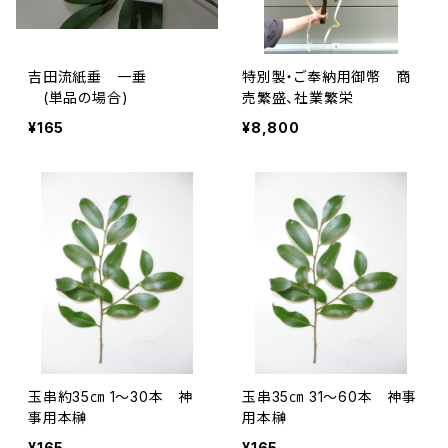
吉田流紙垂 一垂
特別製・ご奉納用御幣 商
(単品の場合)
売繁盛、社業繁栄
¥165
¥8,800
玉串約35㎝ 1～30本 神
玉串35㎝ 31～60本 神事
事用本榊
用本榊
¥165
¥165