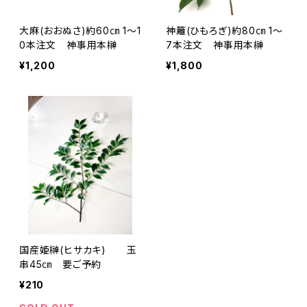
大麻(おおぬさ)約60㎝ 1～1
神籬(ひもろぎ)約80㎝ 1～
0本注文 神事用本榊
7本注文 神事用本榊
¥1,200
¥1,800
国産姫榊(ヒサカキ) 玉
串45㎝ 要ご予約
¥210