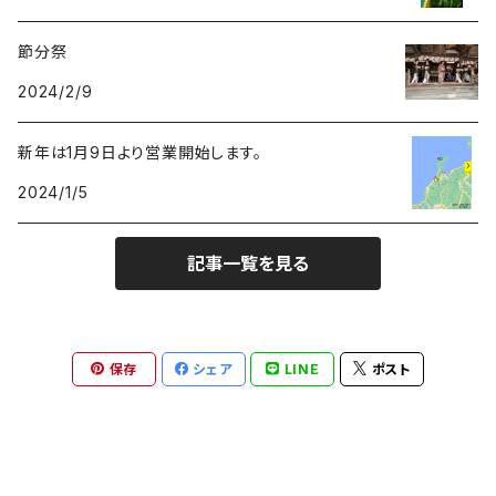
節分祭
41本以上
麻紐
奉納用 御幣
2024/2/9
紙垂
新年は1月9日より営業開始します。
2024/1/5
麻紐
記事一覧を見る
保存
シェア
LINE
ポスト