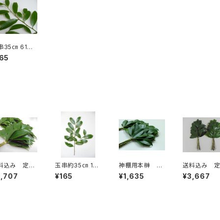
串35㎝ 61本
注文 神事
165
本榊
料込み 定期
玉串約35㎝ 1～
神棚用本榊
送料込み 
 月2回6ヶ月
30本 神事用
小 1対2束 月
便大 月2回1
3,707
¥165
¥1,635
¥3,667
ース
本榊
1回 回数無期
か月コース
限