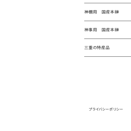
神棚用 国産本榊
神棚用本榊 小 3寸
神事用 国産本榊
神棚用本榊 大 4寸
神事用 玉串35㎝
三重の特産品
1から20本
神滝の風 5寸
神事用 玉串45㎝
岩戸の塩
21～40本
1～20本
奉納用 御幣
神事用 大麻60㎝
藤九郎ぎんなん
41本以上
21～40本
紙垂
神事用 神籬80㎝
伊勢ひかり
プライバシーポリシー
41本以上
麻紐
奉納用 御幣