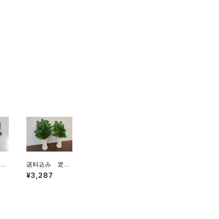
定期
送料込み 定期
2
小 月2回6ヶ月
¥3,287
コース