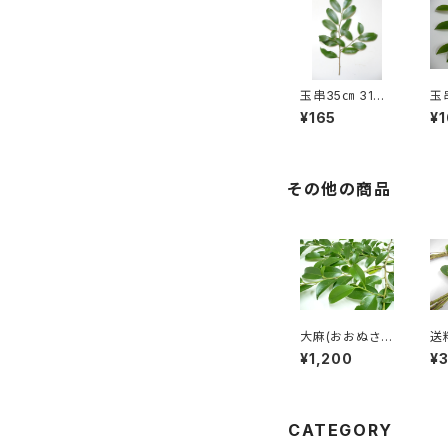
玉串35㎝ 31～
玉
60本 神事用
～
¥165
¥
本榊
用
その他の商品
大麻(おおぬさ)
送
約60㎝ 1～10本
大
¥1,200
¥
注文 神事用本
コ
榊
CATEGORY