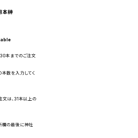
用本榊
lable
30本までのご注文
の本数を入力してく
注文は、31本以上の
住所欄の最後に神社