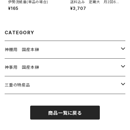
伊勢流紙垂(単品の場合)
送料込み 定期大 月2回6ヶ
月コース
¥165
¥3,707
CATEGORY
神棚用 国産本榊
神棚用本榊 小 3寸
神事用 国産本榊
神棚用本榊 大 4寸
神事用 玉串35㎝
三重の特産品
1から20本
神滝の風 5寸
神事用 玉串45㎝
岩戸の塩
商品一覧に戻る
21～40本
1～20本
奉納用 御幣
神事用 大麻60㎝
藤九郎ぎんなん