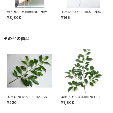
特別製・ご奉納用御幣 商売繁
玉串約35㎝ 1～30本 神事用
盛、社業繁栄
本榊
¥8,800
¥165
その他の商品
玉串45㎝ 61本～100本 神事
神籬(ひもろぎ)約80㎝ 1～7本
用本榊
注文 神事用本榊
¥220
¥1,800