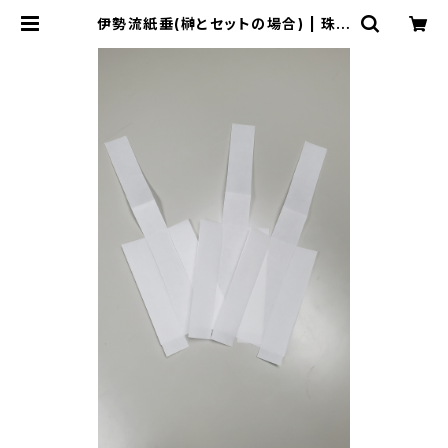
伊勢流紙垂(榊とセットの場合) | 珠榊
加賀一屋