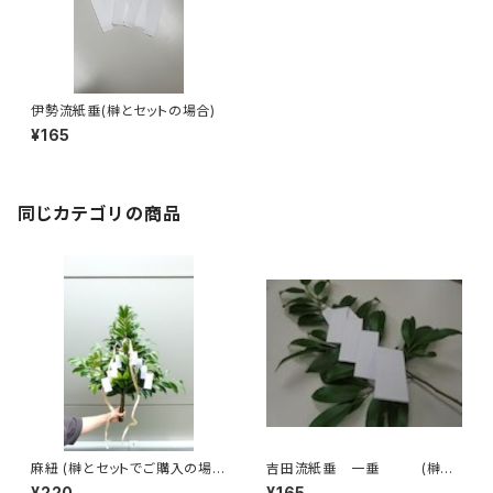
伊勢流紙垂(榊とセットの場合)
¥165
同じカテゴリの商品
麻紐 (榊とセットでご購入の場
吉田流紙垂 一垂 (榊に
合)
セットの場合)
¥220
¥165