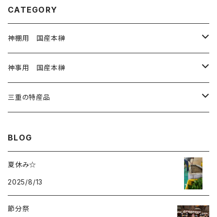
CATEGORY
神棚用 国産本榊
神棚用本榊 小 3寸
神事用 国産本榊
神棚用本榊 大 4寸
神事用 玉串35㎝
三重の特産品
1から20本
神滝の風 5寸
神事用 玉串45㎝
岩戸の塩
BLOG
21～40本
1～20本
奉納用 御幣
神事用 大麻60㎝
藤九郎ぎんなん
夏休み☆
41本以上
2025/8/13
21～40本
紙垂
神事用 神籬80㎝
伊勢ひかり
節分祭
41本以上
麻紐
奉納用 御幣