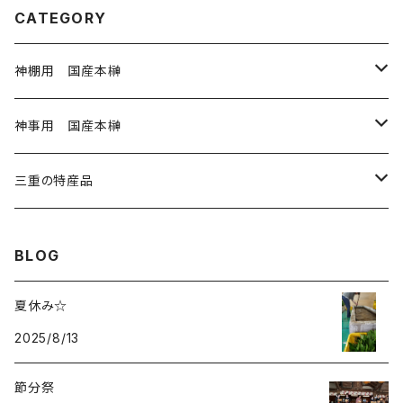
CATEGORY
神棚用 国産本榊
神棚用本榊 小 3寸
神事用 国産本榊
神棚用本榊 大 4寸
神事用 玉串35㎝
三重の特産品
1から20本
神滝の風 5寸
神事用 玉串45㎝
岩戸の塩
BLOG
21～40本
1～20本
奉納用 御幣
神事用 大麻60㎝
藤九郎ぎんなん
夏休み☆
41本以上
2025/8/13
21～40本
紙垂
神事用 神籬80㎝
伊勢ひかり
節分祭
41本以上
麻紐
奉納用 御幣